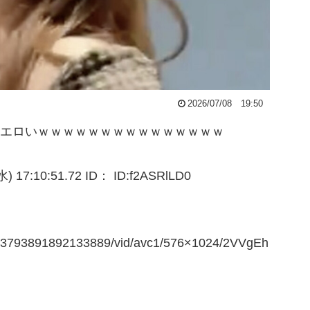
2026/07/08 19:50
まだエロいｗｗｗｗｗｗｗｗｗｗｗｗｗｗｗ
:10:51.72 ID： ID:f2ASRlLD0
2073793891892133889/vid/avc1/576×1024/2VVgEh