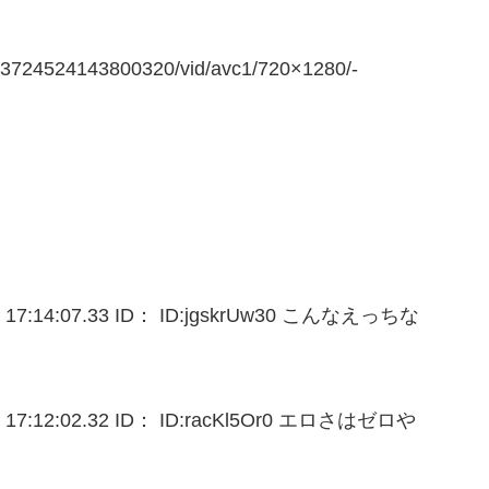
073724524143800320/vid/avc1/720×1280/-
7:14:07.33 ID： ID:jgskrUw30 こんなえっちな
:12:02.32 ID： ID:racKl5Or0 エロさはゼロや